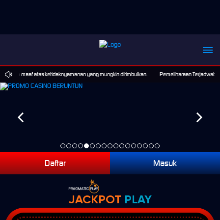
 memohon maaf atas ketidaknyamanan yang mungkin ditimbulkan.
Pemeliharaan Terjadwal: PP
Daftar
Masuk
JACKPOT
PLAY