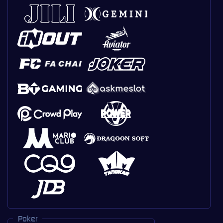
Poker