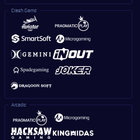
Crash Game
Arcade