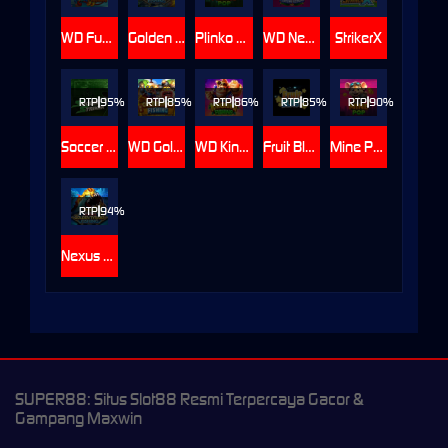
WD FuWa Fishing
Golden Tyrant Fishing
Plinko Pop
WD Nezha Fishing Legend
StrikerX
RTP
95%
RTP
85%
RTP
86%
RTP
85%
RTP
90%
Soccer Striker
WD Gold Blast Fishing
WD King Kong Fishing
Fruit Blast
Mine Pop
RTP
94%
Nexus Golden Tyrant
SUPER88: Situs Slot88 Resmi Terpercaya Gacor &
Gampang Maxwin