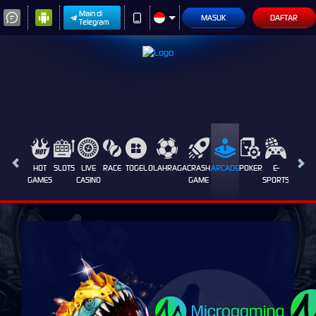
Main di
MASUK
DAFTAR
Telegram
HOT
SLOTS
LIVE
RACE
TOGEL
OLAHRAGA
CRASH
ARCADE
POKER
E-
PROMO
GAMES
CASINO
GAME
SPORTS