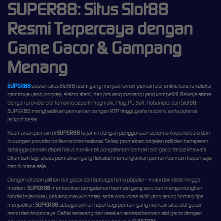
SUPER88: Situs Slot88
Resmi Terpercaya dengan
Game Gacor & Gampang
Menang
SUPER88
adalah situs Slot88 resmi yang menjadi favorit pemain slot online karena koleksi
gamenya yang lengkap, sistem stabil, dan peluang menang yang kompetitif. Bekerja sama
dengan provider slot ternama seperti Pragmatic Play, PG Soft, Habanero, dan Slot88,
SUPER88 menghadirkan permainan dengan RTP tinggi, grafis modern, serta potensi
jackpot besar.
Keamanan pemain di
SUPER88
terjamin dengan penggunaan sistem enkripsi terbaru dan
dukungan provider berlisensi internasional. Setiap permainan berjalan adil dan transparan,
sehingga pemain dapat fokus menikmati pengalaman bermain slot gacor tanpa khawatir.
Ditambah lagi, akses permainan yang fleksibel memungkinkan pemain bermain kapan saja
dan di mana saja.
Dengan ratusan pilihan slot gacor dari berbagai tema populer—mulai dari klasik hingga
modern,
SUPER88
memberikan pengalaman bermain yang seru dan menguntungkan.
Modal terjangkau, peluang maxwin besar, serta komunitas aktif yang sering berbagi tips
menjadikan
SUPER88
sebagai pilihan tepat bagi pemain yang mencari situs slot gacor
resmi dan terpercaya. Daftar sekarang dan rasakan sensasi bermain slot gacor dengan