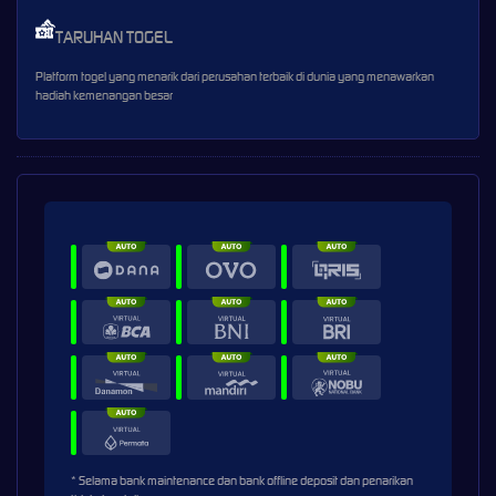
TARUHAN TOGEL
Platform togel yang menarik dari perusahan terbaik di dunia yang menawarkan
hadiah kemenangan besar
* Selama bank maintenance dan bank offline deposit dan penarikan