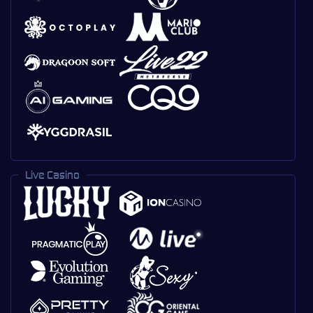
Live Casino