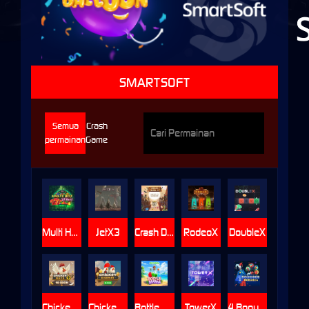
SMARTSOFT
Semua
Crash
permainan
Game
Multi Hot Wheel
JetX3
Crash Duel X
RodeoX
DoubleX
ChickenWays
Chicken Highway
Bottle Mania
TowerX
4 Bonuses Bonanza