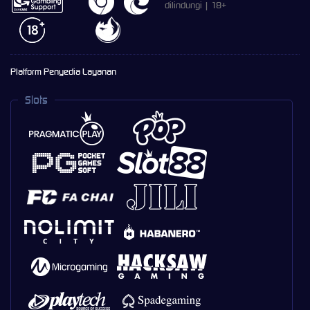
dilindungi | 18+
Platform Penyedia Layanan
Slots