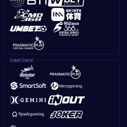
Crash Game