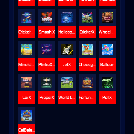
CricketerX
Smash X
HelicopterX
CricketX
Wheel Of Destiny
MineIsland
PlinkoXClassic
JetX
Cheesy Road
Balloon
CarX
PropelX
World Champion X
Fortune Catch
RollX
CaiBalaoCappadocia