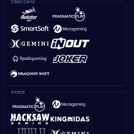
Crash Game
Arcade