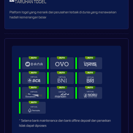
TARUHAN TOGEL
Platform togel yang menarik dari perusahan terbaik di dunia yang menawarkan
hadiah kemenangan besar
* Selama bank maintenance dan bank offline deposit dan penarikan
tidak dapat diproses