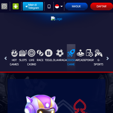
Main di
MASUK
DAFTAR
Telegram
HOT
SLOTS
LIVE
RACE
TOGEL
OLAHRAGA
CRASH
ARCADE
POKER
E-
PROMO
GAMES
CASINO
GAME
SPORTS