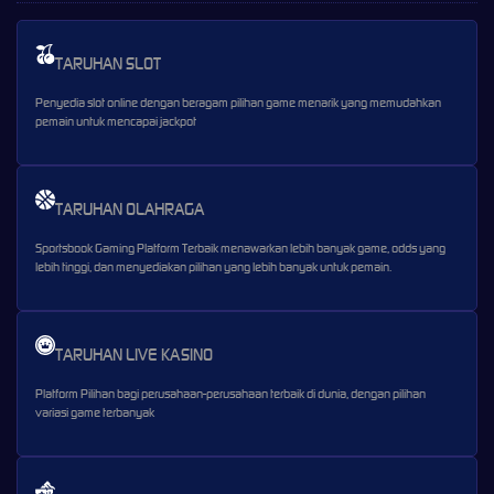
TARUHAN SLOT
Penyedia slot online dengan beragam pilihan game menarik yang memudahkan
pemain untuk mencapai jackpot
TARUHAN OLAHRAGA
Sportsbook Gaming Platform Terbaik menawarkan lebih banyak game, odds yang
lebih tinggi, dan menyediakan pilihan yang lebih banyak untuk pemain.
TARUHAN LIVE KASINO
Platform Pilihan bagi perusahaan-perusahaan terbaik di dunia, dengan pilihan
variasi game terbanyak