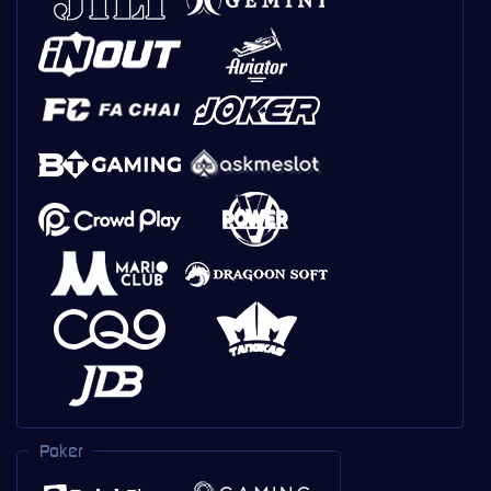
Poker