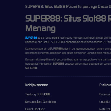
SUPER88: Situs Slot88 Resmi Terpercaya Gacor
SUPER88: Situs Slot88
Menang
SUPER88
adalah situs Slot88 resmi yang menjadi favorit pemain slot onlin
Habanero, dan Slot88, SUPER88 menghadirkan permainan dengan RTP tinggi,
Keamanan pemain di
SUPER88
terjamin dengan penggunaan sistem enkrips
gacor tanpa khawatir. Ditambah lagi, akses permainan yang fleksibel mem
Dengan ratusan pilihan slot gacor dari berbagai tema populer—mulai dari kl
berbagi tips menjadikan
SUPER88
sebagai pilihan tepat bagi pemain yang 
SUPER88
.
Kebijaksanaan
Platfor
Tentang SUPER88
Promosi
Responsible Gambling
Loyalty
Pusat Bantuan
Referral