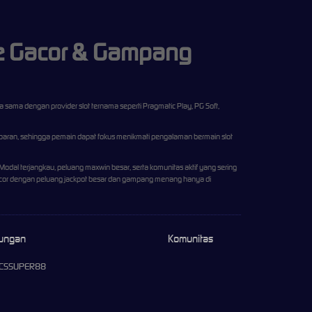
e Gacor & Gampang
a sama dengan provider slot ternama seperti Pragmatic Play, PG Soft,
ansparan, sehingga pemain dapat fokus menikmati pengalaman bermain slot
l terjangkau, peluang maxwin besar, serta komunitas aktif yang sering
t gacor dengan peluang jackpot besar dan gampang menang hanya di
ungan
Komunitas
CSSUPER88