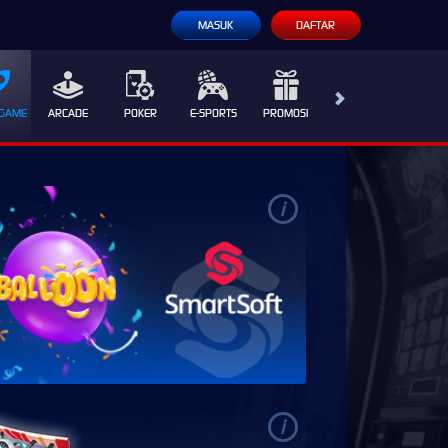
MASUK
DAFTAR
 GAME
ARCADE
POKER
E-SPORTS
PROMOSI
i
i