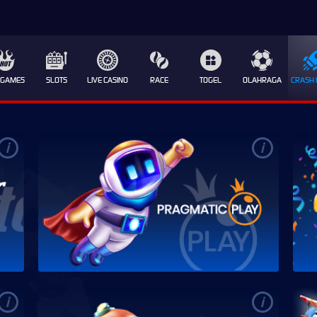
 GAMES
SLOTS
LIVE CASINO
RACE
TOGEL
OLAHRAGA
CRASH
i
i
i
i