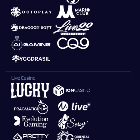
Live Casino