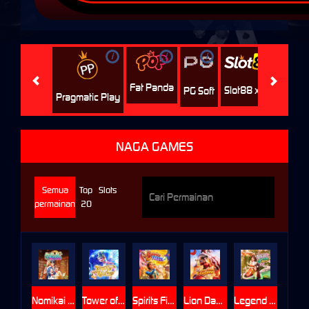
i
i
i
i
i
Facha
Fat Panda
Slot88 x PP
PG Soft
Pragmatic Play
NAGA GAMES
Semua
Top
Slots
permainan
20
Nomikai Fever
Tower of Riches
Spirits Fiesta
Lion Dance Fortune
Legend of the White and Green Snake