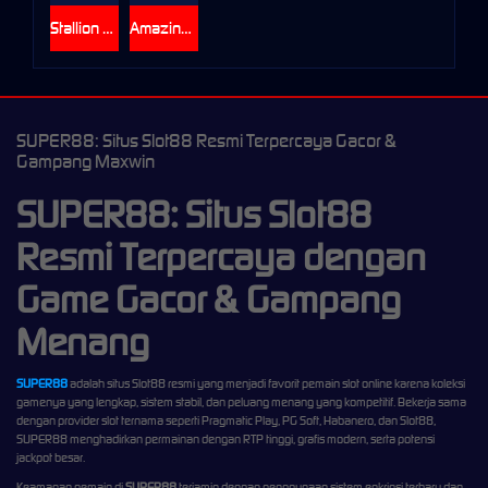
Stallion Princess
Amazing Circus
SUPER88: Situs Slot88 Resmi Terpercaya Gacor &
Gampang Maxwin
SUPER88: Situs Slot88
Resmi Terpercaya dengan
Game Gacor & Gampang
Menang
SUPER88
adalah situs Slot88 resmi yang menjadi favorit pemain slot online karena koleksi
gamenya yang lengkap, sistem stabil, dan peluang menang yang kompetitif. Bekerja sama
dengan provider slot ternama seperti Pragmatic Play, PG Soft, Habanero, dan Slot88,
SUPER88 menghadirkan permainan dengan RTP tinggi, grafis modern, serta potensi
jackpot besar.
Keamanan pemain di
SUPER88
terjamin dengan penggunaan sistem enkripsi terbaru dan