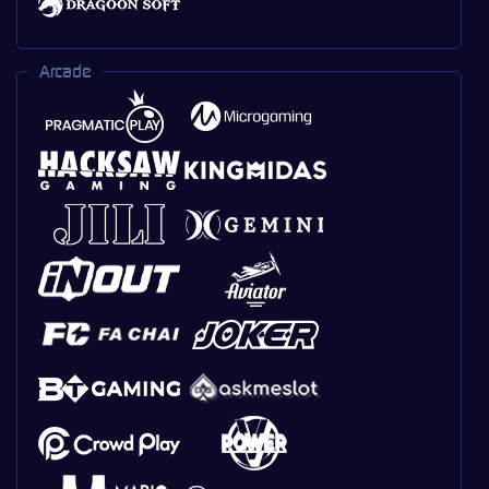
Arcade