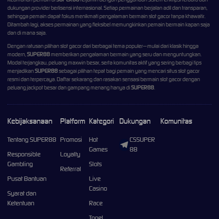
dukungan provider berlisensi internasional. Setiap permainan berjalan adil dan transparan,
sehingga pemain dapat fokus menikmati pengalaman bermain slot gacor tanpa khawatir.
Ditambah lagi, akses permainan yang fleksibel memungkinkan pemain bermain kapan saja
dan di mana saja.
Dengan ratusan pilihan slot gacor dari berbagai tema populer—mulai dari klasik hingga
modern,
SUPER88
memberikan pengalaman bermain yang seru dan menguntungkan.
Modal terjangkau, peluang maxwin besar, serta komunitas aktif yang sering berbagi tips
menjadikan
SUPER88
sebagai pilihan tepat bagi pemain yang mencari situs slot gacor
resmi dan terpercaya. Daftar sekarang dan rasakan sensasi bermain slot gacor dengan
peluang jackpot besar dan gampang menang hanya di
SUPER88
.
Kebijaksanaan
Platform
Kategori
Dukungan
Komunitas
Tentang SUPER88
Promosi
Hot
CSSUPER
Games
88
Responsible
Loyalty
Gambling
Slots
Referral
Pusat Bantuan
Live
Casino
Syarat dan
Ketentuan
Race
Togel