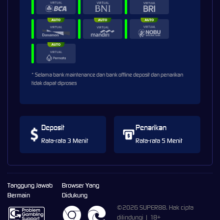
* Selama bank maintenance dan bank offline deposit dan penarikan
tidak dapat diproses
Deposit
Penarikan
Rata-rata 3 Menit
Rata-rata 5 Menit
Tanggung Jawab
Browser Yang
Bermain
Didukung
©2026 SUPER88. Hak cipta
dilindungi | 18+