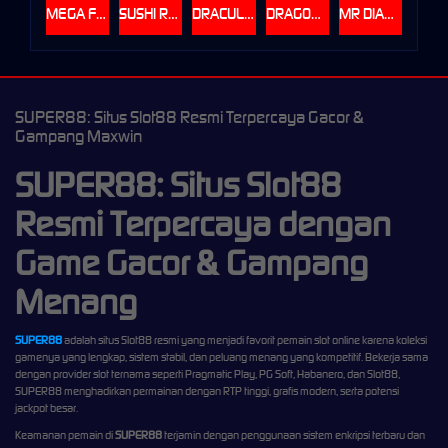
MEGA FORTUNE OX
SUSHI RUSH
DRACULA’S CASTLE BANQUET
DRAGON FORTUNE
MR DIAMOND DELUXE
SUPER88: Situs Slot88 Resmi Terpercaya Gacor &
Gampang Maxwin
SUPER88: Situs Slot88
Resmi Terpercaya dengan
Game Gacor & Gampang
Menang
SUPER88
adalah situs Slot88 resmi yang menjadi favorit pemain slot online karena koleksi
gamenya yang lengkap, sistem stabil, dan peluang menang yang kompetitif. Bekerja sama
dengan provider slot ternama seperti Pragmatic Play, PG Soft, Habanero, dan Slot88,
SUPER88 menghadirkan permainan dengan RTP tinggi, grafis modern, serta potensi
jackpot besar.
Keamanan pemain di
SUPER88
terjamin dengan penggunaan sistem enkripsi terbaru dan