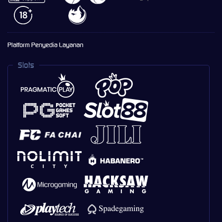
Platform Penyedia Layanan
Slots