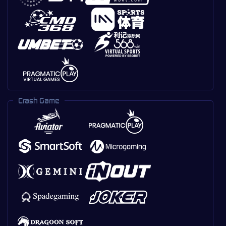
Crash Game