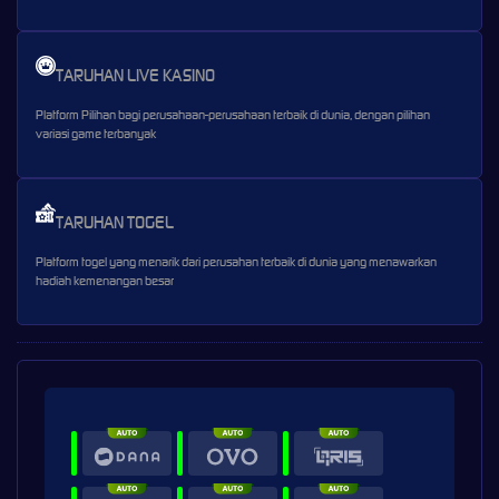
TARUHAN LIVE KASINO
Platform Pilihan bagi perusahaan-perusahaan terbaik di dunia, dengan pilihan
variasi game terbanyak
TARUHAN TOGEL
Platform togel yang menarik dari perusahan terbaik di dunia yang menawarkan
hadiah kemenangan besar