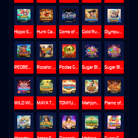
Hippo Splash
Hunk Cai Shen
Gems of Valhalla
Gold Rush Bonanza
Olympus Fortune
REDBEARD TREASURE
Rooster Blitz
Pedas Gila
Sugar Blast
Sugar Blast Frenzy
WILD WITCH SUGAR BONANZA
MAYA TEMPLE OF FORTUNE
TOMYUM BONANZA
Mahjong Beauty
Flame of Fortune