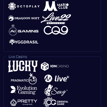
Live Casino