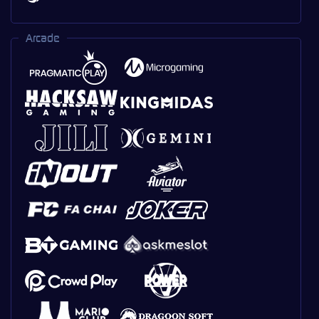
Arcade