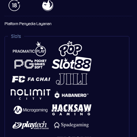
Platform Penyedia Layanan
Slots