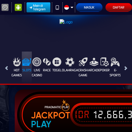
Main di
MASUK
DAFTAR
Telegram
HOT
SLOTS
LIVE
RACE
TOGEL
OLAHRAGA
CRASH
ARCADE
POKER
E-
PROMO
GAMES
CASINO
GAME
SPORTS
IDR
12,666,
JACKPOT
PLAY