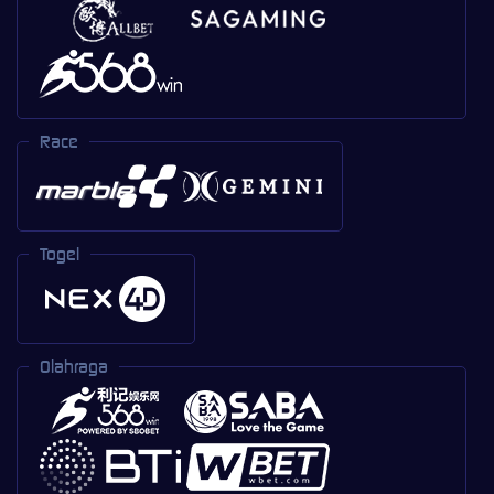
Race
Togel
Olahraga