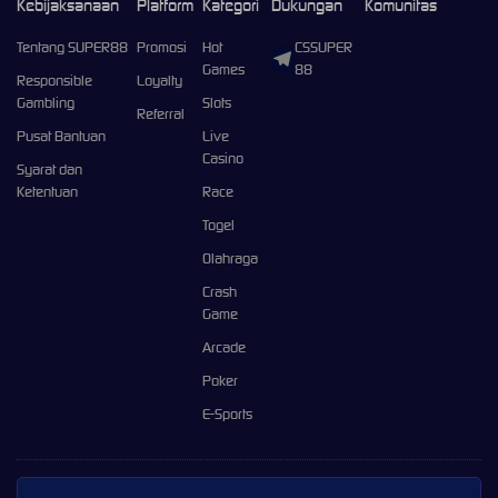
Kebijaksanaan
Platform
Kategori
Dukungan
Komunitas
Tentang SUPER88
Promosi
Hot
CSSUPER
Games
88
Responsible
Loyalty
Gambling
Slots
Referral
Pusat Bantuan
Live
Casino
Syarat dan
Ketentuan
Race
Togel
Olahraga
Crash
Game
Arcade
Poker
E-Sports