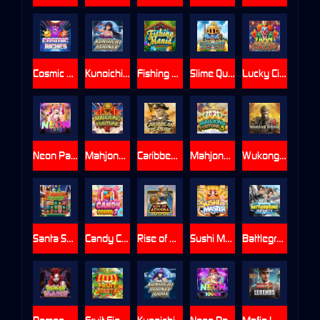
Cosmic Riches
Kunoichi Bounty
Fishing Mania
Slime Quest
Lucky Circus
Neon Party
Mahjong Fortune 2
Caribbean Treasure
Mahjong Fortune 3
Wukong Rising
Santa Spins
Candy Combo 2
Rise of Athena 1000
Sushi Master
Battleground Infinity