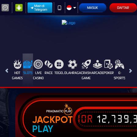
Main di
MASUK
DAFTAR
Telegram
HOT
SLOTS
LIVE
RACE
TOGEL
OLAHRAGA
CRASH
ARCADE
POKER
E-
PROMO
GAMES
CASINO
GAME
SPORTS
IDR
12,739,
JACKPOT
PLAY