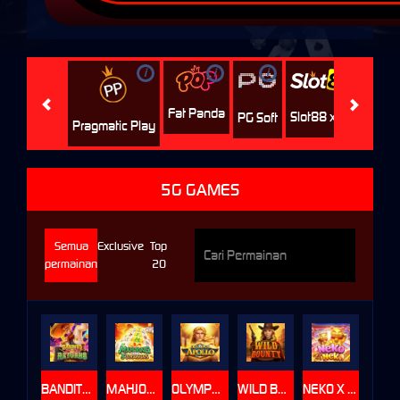
i
i
i
i
i
Facha
Fat Panda
Slot88 x PP
PG Soft
Pragmatic Play
5G GAMES
Semua
Exclusive
Top
permainan
20
BANDITO RETURNS
MAHJONG 5 DRAGONS
OLYMPUS APOLLO
WILD BOUNTY
NEKO X NEKO