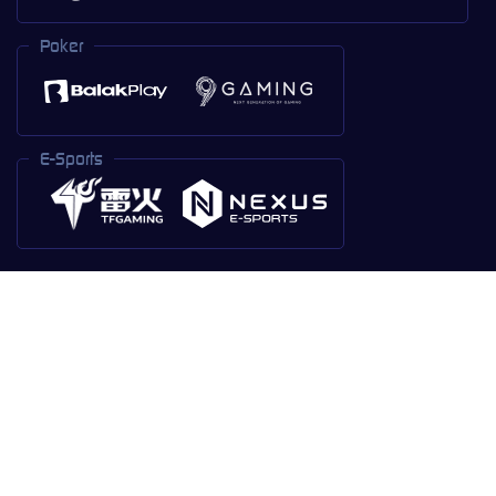
Poker
E-Sports