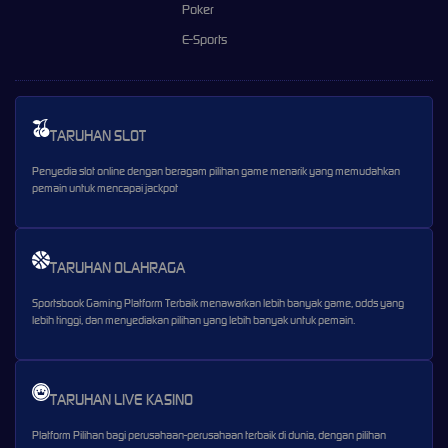
Poker
E-Sports
TARUHAN SLOT
Penyedia slot online dengan beragam pilihan game menarik yang memudahkan
pemain untuk mencapai jackpot
TARUHAN OLAHRAGA
Sportsbook Gaming Platform Terbaik menawarkan lebih banyak game, odds yang
lebih tinggi, dan menyediakan pilihan yang lebih banyak untuk pemain.
TARUHAN LIVE KASINO
Platform Pilihan bagi perusahaan-perusahaan terbaik di dunia, dengan pilihan