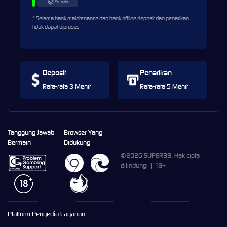
* Selama bank maintenance dan bank offline deposit dan penarikan
tidak dapat diproses
Deposit
Penarikan
Rata-rata 3 Menit
Rata-rata 5 Menit
Tanggung Jawab
Browser Yang
Bermain
Didukung
©2026 SUPER88. Hak cipta
dilindungi | 18+
Platform Penyedia Layanan