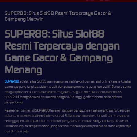
SUPER88: Situs Slot88 Resmi Terpercaya Gacor &
Gampang Maxwin
SUPER88: Situs Slot88
Resmi Terpercaya dengan
Game Gacor & Gampang
Menang
SUPER88
adalah situs Slot88 resmi yang menjadi favorit pemain slot online karena koleksi
gamenya yang lengkap, sistem stabil, dan peluang menang yang kompetitif. Bekerja sama
dengan provider slot ternama seperti Pragmatic Play, PG Soft, Habanero, dan Slot88,
SUPER88 menghadirkan permainan dengan RTP tinggi, grafis modern, serta potensi
jackpot besar.
Keamanan pemain di
SUPER88
terjamin dengan penggunaan sistem enkripsi terbaru dan
dukungan provider berlisensi internasional. Setiap permainan berjalan adil dan transparan,
sehingga pemain dapat fokus menikmati pengalaman bermain slot gacor tanpa khawatir.
Ditambah lagi, akses permainan yang fleksibel memungkinkan pemain bermain kapan saja
dan di mana saja.