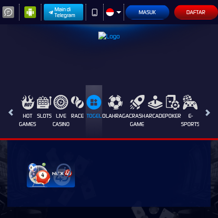
Main di
MASUK
DAFTAR
Telegram
HOT
SLOTS
LIVE
RACE
TOGEL
OLAHRAGA
CRASH
ARCADE
POKER
E-
PROMO
GAMES
CASINO
GAME
SPORTS
i