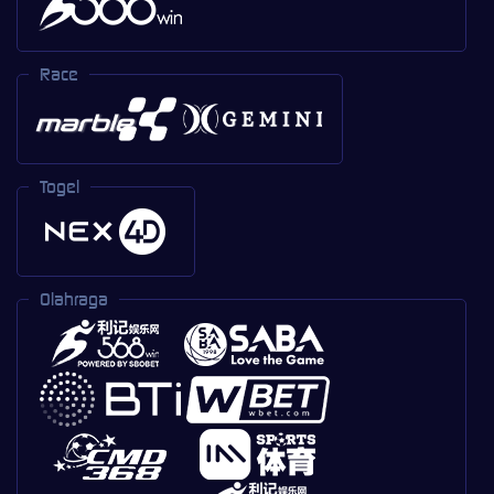
Race
Togel
Olahraga