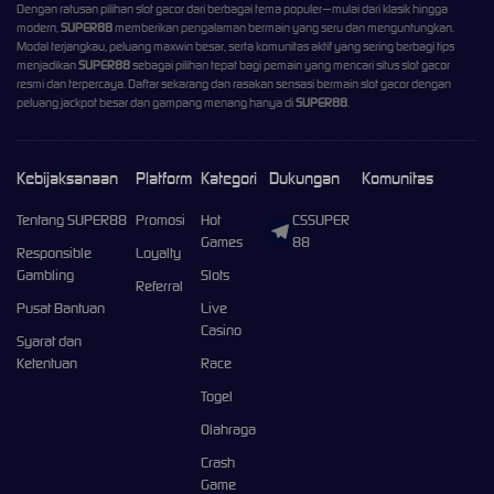
Dengan ratusan pilihan slot gacor dari berbagai tema populer—mulai dari klasik hingga
modern,
SUPER88
memberikan pengalaman bermain yang seru dan menguntungkan.
Modal terjangkau, peluang maxwin besar, serta komunitas aktif yang sering berbagi tips
menjadikan
SUPER88
sebagai pilihan tepat bagi pemain yang mencari situs slot gacor
resmi dan terpercaya. Daftar sekarang dan rasakan sensasi bermain slot gacor dengan
peluang jackpot besar dan gampang menang hanya di
SUPER88
.
Kebijaksanaan
Platform
Kategori
Dukungan
Komunitas
Tentang SUPER88
Promosi
Hot
CSSUPER
Games
88
Responsible
Loyalty
Gambling
Slots
Referral
Pusat Bantuan
Live
Casino
Syarat dan
Ketentuan
Race
Togel
Olahraga
Crash
Game