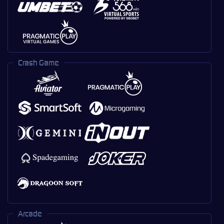
Crash Game
Arcade