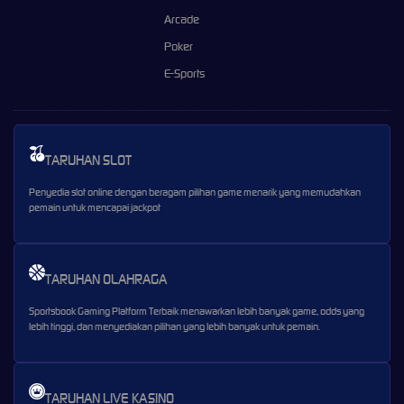
Arcade
Poker
E-Sports
TARUHAN SLOT
Penyedia slot online dengan beragam pilihan game menarik yang memudahkan
pemain untuk mencapai jackpot
TARUHAN OLAHRAGA
Sportsbook Gaming Platform Terbaik menawarkan lebih banyak game, odds yang
lebih tinggi, dan menyediakan pilihan yang lebih banyak untuk pemain.
TARUHAN LIVE KASINO