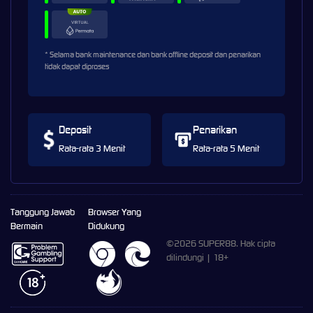
* Selama bank maintenance dan bank offline deposit dan penarikan
tidak dapat diproses
Deposit
Penarikan
Rata-rata 3 Menit
Rata-rata 5 Menit
Tanggung Jawab
Browser Yang
Bermain
Didukung
©2026 SUPER88. Hak cipta
dilindungi | 18+