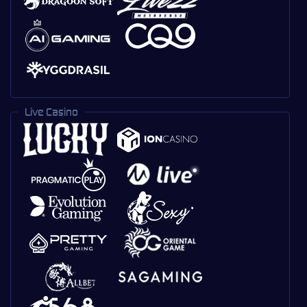
Live Casino