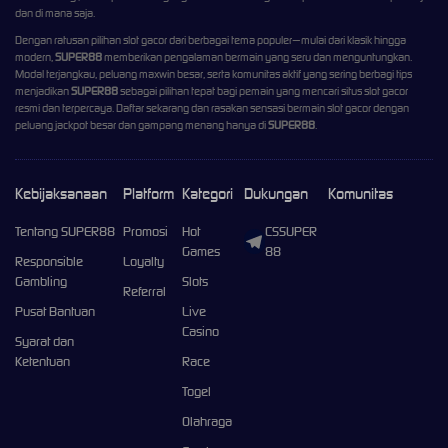
dan di mana saja.
Dengan ratusan pilihan slot gacor dari berbagai tema populer—mulai dari klasik hingga
modern,
SUPER88
memberikan pengalaman bermain yang seru dan menguntungkan.
Modal terjangkau, peluang maxwin besar, serta komunitas aktif yang sering berbagi tips
menjadikan
SUPER88
sebagai pilihan tepat bagi pemain yang mencari situs slot gacor
resmi dan terpercaya. Daftar sekarang dan rasakan sensasi bermain slot gacor dengan
peluang jackpot besar dan gampang menang hanya di
SUPER88
.
Kebijaksanaan
Platform
Kategori
Dukungan
Komunitas
Tentang SUPER88
Promosi
Hot
CSSUPER
Games
88
Responsible
Loyalty
Gambling
Slots
Referral
Pusat Bantuan
Live
Casino
Syarat dan
Ketentuan
Race
Togel
Olahraga