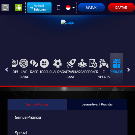
Main di
MASUK
DAFTAR
Telegram
HOT
SLOTS
LIVE
RACE
TOGEL
OLAHRAGA
CRASH
ARCADE
POKER
E-
PROMOSI
AMES
CASINO
GAME
SPORTS
Semua Promosi
Semua Event Provider
Semua Promosi
Spesial