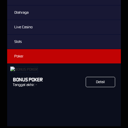
Olahraga
Live Casino
Slots
Poker
BONUS POKER
Detail
Tanggal akhir:
-