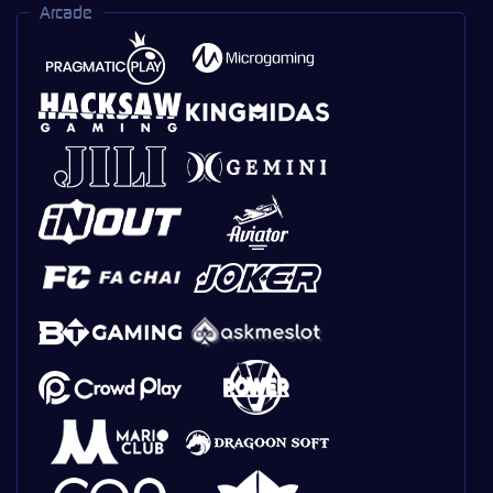
Arcade