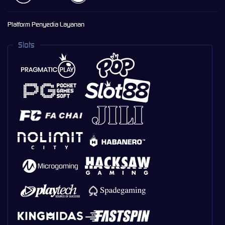
Platform Penyedia Layanan
Slots