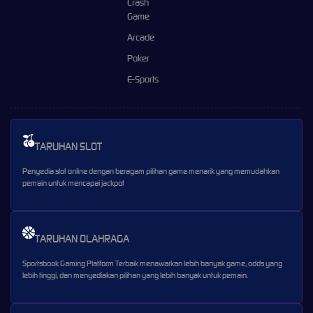
Crash
Game
Arcade
Poker
E-Sports
TARUHAN SLOT
Penyedia slot online dengan beragam pilihan game menarik yang memudahkan
pemain untuk mencapai jackpot
TARUHAN OLAHRAGA
Sportsbook Gaming Platform Terbaik menawarkan lebih banyak game, odds yang
lebih tinggi, dan menyediakan pilihan yang lebih banyak untuk pemain.