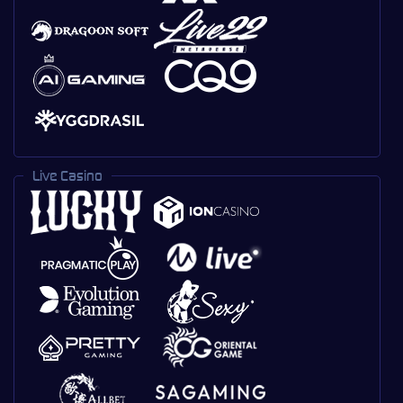
Live Casino